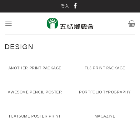
Skip
登入
to
content
DESIGN
ANOTHER PRINT PACKAGE
FL3 PRINT PACKAGE
AWESOME PENCIL POSTER
PORTFOLIO TYPOGRAPHY
FLATSOME POSTER PRINT
MAGAZINE