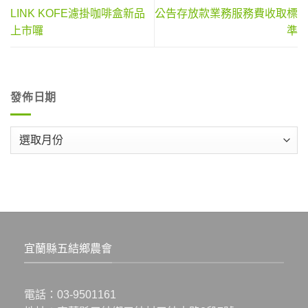
LINK KOFE濾掛咖啡盒新品
公告存放款業務服務費收取標
上市囉
準
發佈日期
發
佈
日
期
宜蘭縣五結鄉農會
電話：
03-9501161